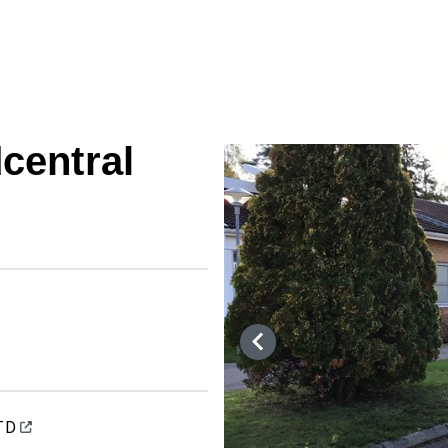
central
 TD