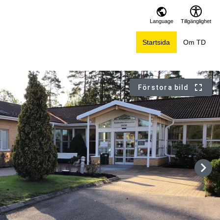
Language
Tillgänglighet
Startsida
Om TD
Förstora bild