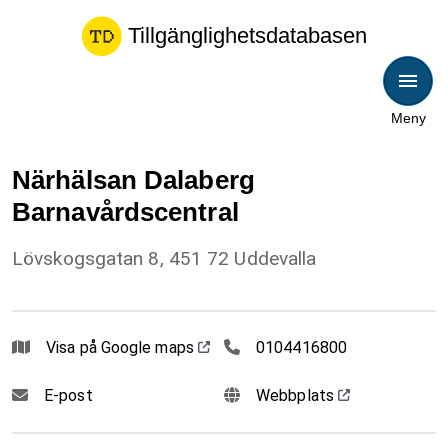
Tillgänglighetsdatabasen
Meny
Närhälsan Dalaberg
Barnavårdscentral
Lövskogsgatan 8, 451 72 Uddevalla
0104416800
Visa på Google maps
0104416800
E-post
Webbplats