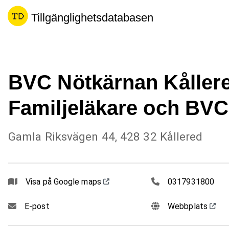
Tillgänglighetsdatabasen
BVC Nötkärnan Kåller
Familjeläkare och BVC
Gamla Riksvägen 44, 428 32 Kållered
0317931800
Visa på Google maps
0317931800
E-post
Webbplats