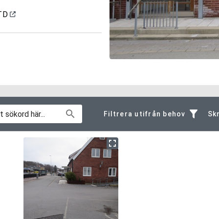
 TD
Filtrera utifrån behov
Skr
Allmän information