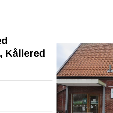
ed
, Kållered