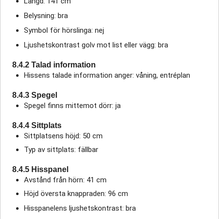
Längd: 141 cm
Belysning: bra
Symbol för hörslinga: nej
Ljushetskontrast golv mot list eller vägg: bra
8.4.2 Talad information
Hissens talade information anger: våning, entréplan
8.4.3 Spegel
Spegel finns mittemot dörr: ja
8.4.4 Sittplats
Sittplatsens höjd: 50 cm
Typ av sittplats: fällbar
8.4.5 Hisspanel
Avstånd från hörn: 41 cm
Höjd översta knappraden: 96 cm
Hisspanelens ljushetskontrast: bra