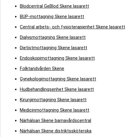
Blodcentral GeBlod Skene lasarett
BUP-mottagning Skene lasarett
Central arbets- och fysioterapienhet Skene lasarett
Dialysmottagning Skene lasarett
Dietistmottagning Skene lasarett
Endoskopimottagning Skene lasarett
Folktandvården Skene
Gynekologimottagning Skene lasarett
Hudbehandlingsenhet Skene lasarett
Kirurgimottagning Skene lasarett
Medicinmottagning Skene lasarett
Närhälsan Skene barnavårdscentral
Närhälsan Skene distriktssköterska