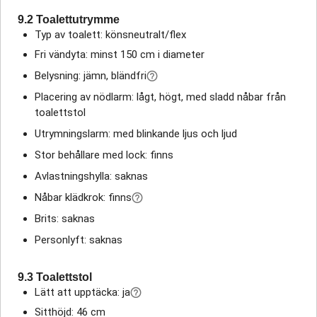
9.2 Toalettutrymme
Typ av toalett: könsneutralt/flex
Fri vändyta: minst 150 cm i diameter
Belysning: jämn, bländfri
Placering av nödlarm: lågt, högt, med sladd nåbar från
toalettstol
Utrymningslarm: med blinkande ljus och ljud
Stor behållare med lock: finns
Avlastningshylla: saknas
Nåbar klädkrok: finns
Brits: saknas
Personlyft: saknas
9.3 Toalettstol
Lätt att upptäcka: ja
Sitthöjd: 46 cm