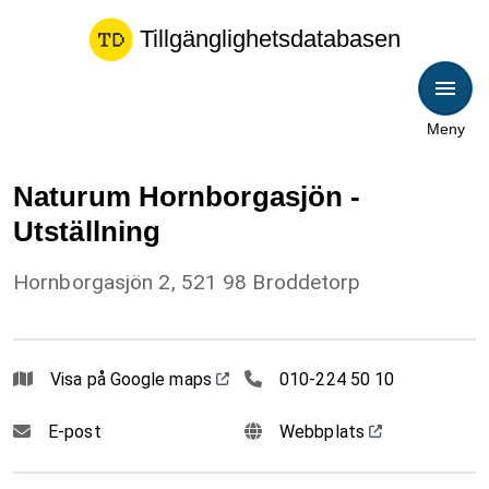
Tillgänglighetsdatabasen
Meny
Naturum Hornborgasjön -
Utställning
Hornborgasjön 2, 521 98 Broddetorp
010224 50 10
Visa på Google maps
010-224 50 10
E-post
Webbplats