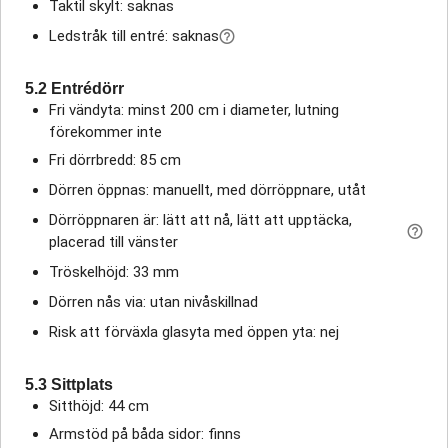
Taktil skylt: saknas
Ledstråk till entré: saknas
5.2 Entrédörr
Fri vändyta: minst 200 cm i diameter, lutning
förekommer inte
Fri dörrbredd: 85 cm
Dörren öppnas: manuellt, med dörröppnare, utåt
Dörröppnaren är: lätt att nå, lätt att upptäcka,
placerad till vänster
Tröskelhöjd: 33 mm
Dörren nås via: utan nivåskillnad
Risk att förväxla glasyta med öppen yta: nej
5.3 Sittplats
Sitthöjd: 44 cm
Armstöd på båda sidor: finns