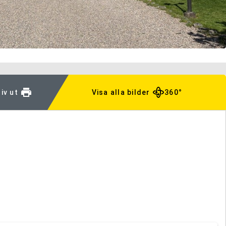
iv ut
Visa alla bilder
360°