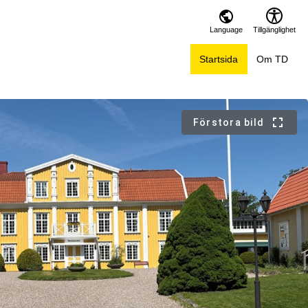
Language
Tillgänglighet
Startsida
Om TD
Förstora bild