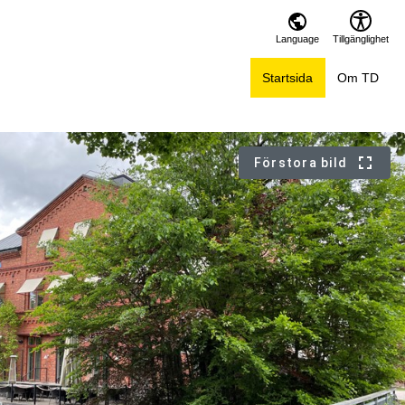
Language
Tillgänglighet
Startsida
Om TD
Förstora bild