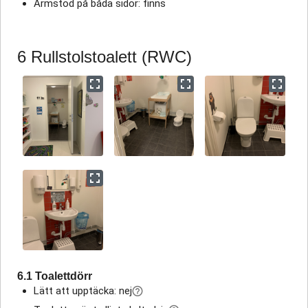
Armstöd på båda sidor: finns
6 Rullstolstoalett (RWC)
6.1 Toalettdörr
Lätt att upptäcka: nej