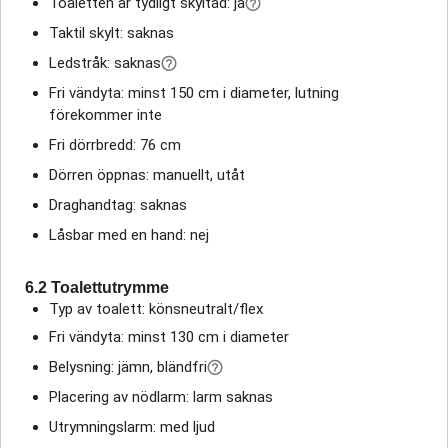
Toaletten är tydligt skyltad: ja
Taktil skylt: saknas
Ledstråk: saknas
Fri vändyta: minst 150 cm i diameter, lutning
förekommer inte
Fri dörrbredd: 76 cm
Dörren öppnas: manuellt, utåt
Draghandtag: saknas
Låsbar med en hand: nej
6.2 Toalettutrymme
Typ av toalett: könsneutralt/flex
Fri vändyta: minst 130 cm i diameter
Belysning: jämn, bländfri
Placering av nödlarm: larm saknas
Utrymningslarm: med ljud