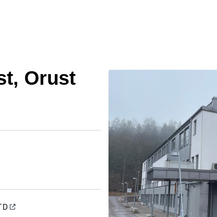
t, Orust
 TD