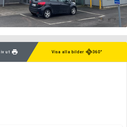
iv ut
Visa alla bilder
360°