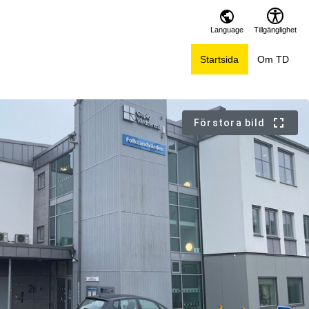
Language
Tillgänglighet
Startsida
Om TD
Förstora bild