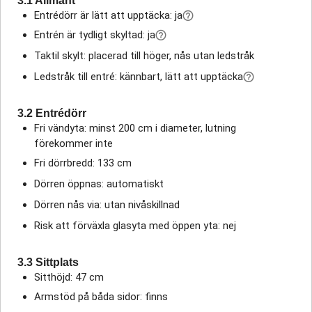
3.1 Allmänt
Entrédörr är lätt att upptäcka: ja
Entrén är tydligt skyltad: ja
Taktil skylt: placerad till höger, nås utan ledstråk
Ledstråk till entré: kännbart, lätt att upptäcka
3.2 Entrédörr
Fri vändyta: minst 200 cm i diameter, lutning
förekommer inte
Fri dörrbredd: 133 cm
Dörren öppnas: automatiskt
Dörren nås via: utan nivåskillnad
Risk att förväxla glasyta med öppen yta: nej
3.3 Sittplats
Sitthöjd: 47 cm
Armstöd på båda sidor: finns