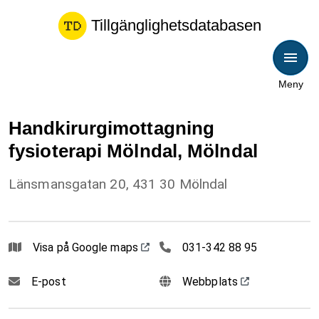
Tillgänglighetsdatabasen
Meny
Handkirurgimottagning
fysioterapi Mölndal, Mölndal
Länsmansgatan 20, 431 30 Mölndal
031342 88 95
Visa på Google maps
031-342 88 95
E-post
Webbplats