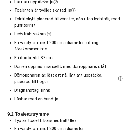
Lätt att upptäcka: ja
Toaletten är tydligt skyltad: ja
Taktil skylt: placerad till vänster, nås utan ledstråk, med
punktskrift
Ledstråk: saknas
Fri vändyta: minst 200 cm i diameter, lutning
förekommer inte
Fri dörrbredd: 87 cm
Dörren öppnas: manuellt, med dörröppnare, utåt
Dörröppnaren är: lätt att nå, lätt att upptäcka,
placerad till höger
Draghandtag: finns
Låsbar med en hand: ja
9.2 Toalettutrymme
Typ av toalett: könsneutralt/flex
Fri vändyta: minst 200 cm i diameter