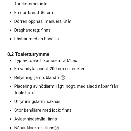
förekommer inte
Fri dörrbredd: 86 cm
Dörren öppnas: manuellt, utåt
Draghandtag: finns
Låsbar med en hand: ja
8.2 Toalettutrymme
Typ av toalett: könsneutralt/flex
Fri vändyta: minst 200 cm i diameter
Belysning: jämn, bländfri
Placering av nödlarm: lågt, högt, med sladd nåbar från
toalettstol
Utrymningslarm: saknas
Stor behållare med lock: finns
Avlastningshylla: finns
Nåbar klädkrok: finns