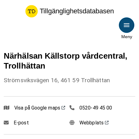
Tillgänglighetsdatabasen
Meny
Närhälsan Källstorp vårdcentral,
Trollhättan
Strömsviksvägen 16, 461 59 Trollhättan
052049 45 00
Visa på Google maps
0520-49 45 00
E-post
Webbplats