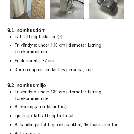
9.1 Inomhusdörr
Lätt att upptäcka: nej
Fri vändyta: under 130 cm i diameter, lutning
förekommer inte
Fri dörrbredd: 77 cm
Dörren öppnas: endast av personal, inåt
9.2 Inomhusmiljö
Fri vändyta: under 130 cm i diameter, lutning
förekommer inte
Belysning: jämn, bländfri
Ljudmiljö: lätt att uppfatta tal
Behandlingsstol: höj- och sänkbar, flyttbara armstöd
Brits: saknas