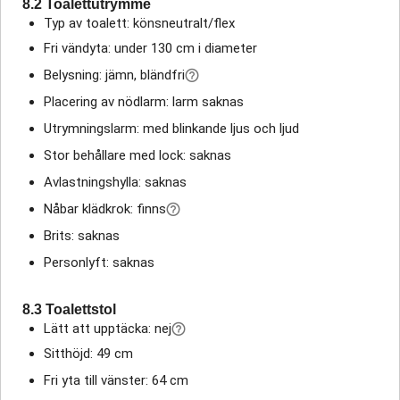
8.2 Toalettutrymme
Typ av toalett: könsneutralt/flex
Fri vändyta: under 130 cm i diameter
Belysning: jämn, bländfri
Placering av nödlarm: larm saknas
Utrymningslarm: med blinkande ljus och ljud
Stor behållare med lock: saknas
Avlastningshylla: saknas
Nåbar klädkrok: finns
Brits: saknas
Personlyft: saknas
8.3 Toalettstol
Lätt att upptäcka: nej
Sitthöjd: 49 cm
Fri yta till vänster: 64 cm