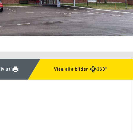
iv ut
Visa alla bilder
360°