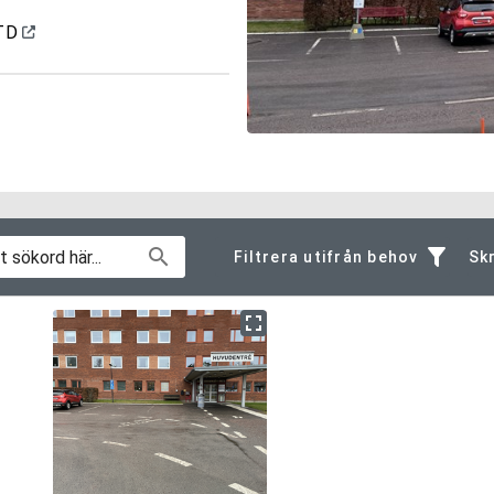
 TD
Filtrera utifrån behov
Skr
Av- och påstigning