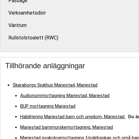
Passage
Verksamhetsdörr
Väntrum
Rullstolstoalett (RWC)
Tillhörande anläggningar
Skaraborgs Sjukhus Mariestad, Mariestad
Audionommottagning Mariestad, Mariestad
BUP mottagning Mariestad
Habilitering Mariestad barn och ungdom, Mariestad
Du är
Mariestad barnmorskemottagning, Mariestad
Mariestad psykologmottagning föräldraskap och små bar