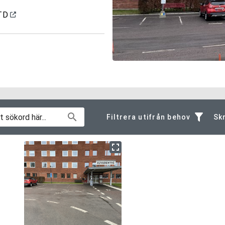
 TD
Filtrera utifrån behov
Skr
Av- och påstigning