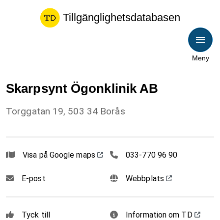
Tillgänglighetsdatabasen
Meny
Skarpsynt Ögonklinik AB
Torggatan 19, 503 34 Borås
033770 96 90
Visa på Google maps
033-770 96 90
E-post
Webbplats
Tyck till
Information om TD