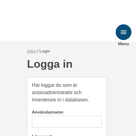
Menu
Länkstig,
Intro
Login
du
Logga in
är
på
sidan
Här loggar du som är
Login
avtalsadministratör och
inventerare in i databasen.
Användarnamn